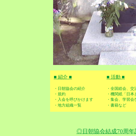
■ 紹介 ■
■ 活動 ■
・日朝協会の紹介
・全国総会、交
・規約
・機関紙「日本
・入会を呼びかけます
・集会、学習会
・地方組織一覧
・書籍など
◎日朝協会結成70周年